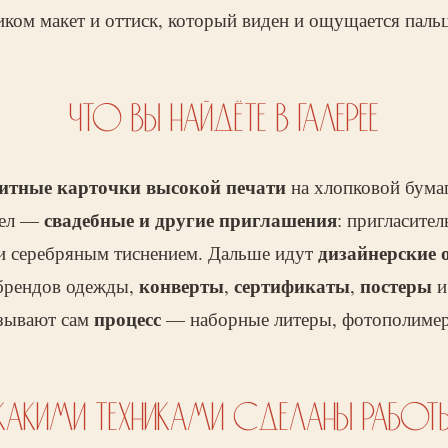
чиком макет и оттиск, который виден и ощущается паль
ЧТО ВЫ НАЙДЁТЕ В ГАЛЕРЕЕ
итные карточки высокой печати
на хлопковой бумаг
свадебные и другие приглашения
дел —
: пригласител
дизайнерские 
ли серебряным тиснением. Дальше идут
конверты
сертификаты
постеры
брендов одежды,
,
,
процесс
азывают сам
— наборные литеры, фотополимер
КАКИМИ ТЕХНИКАМИ СДЕЛАНЫ РАБОТ