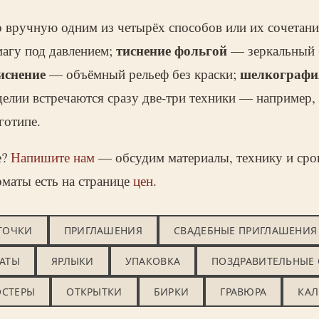
но вручную одним из четырёх способов или их сочетан
тиснение фольгой
магу под давлением;
— зеркальный б
иснение
шелкографи
— объёмный рельеф без краски;
зделии встречаются сразу две-три техники — например,
готипе.
е?
Напишите нам
— обсудим материалы, технику и срок
рматы есть на странице
цен
.
ТОЧКИ
ПРИГЛАШЕНИЯ
СВАДЕБНЫЕ ПРИГЛАШЕНИЯ
АТЫ
ЯРЛЫКИ
УПАКОВКА
ПОЗДРАВИТЕЛЬНЫЕ
ОСТЕРЫ
ОТКРЫТКИ
БИРКИ
ГРАВЮРА
КАЛ